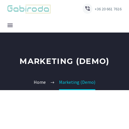


+36 20 661 7616
MARKETING (DEMO)
Home
Marketing (Demo)