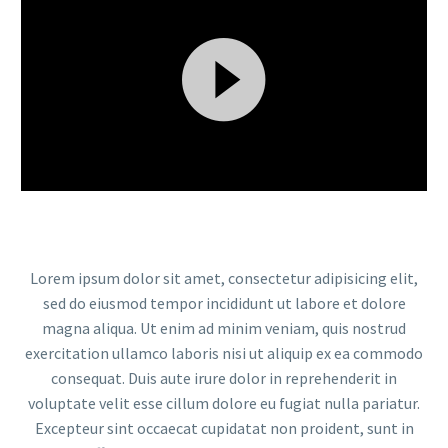
Videólejátszó
Lorem ipsum dolor sit amet, consectetur adipisicing elit,
sed do eiusmod tempor incididunt ut labore et dolore
magna aliqua. Ut enim ad minim veniam, quis nostrud
exercitation ullamco laboris nisi ut aliquip ex ea commodo
consequat. Duis aute irure dolor in reprehenderit in
voluptate velit esse cillum dolore eu fugiat nulla pariatur.
Excepteur sint occaecat cupidatat non proident, sunt in