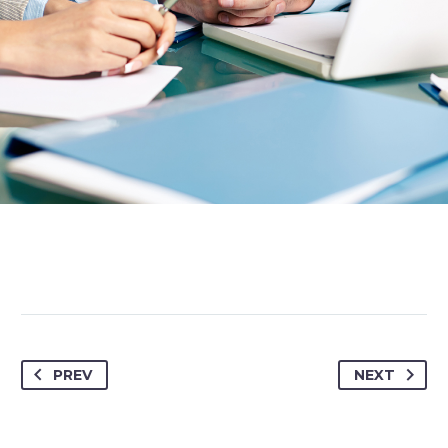
of your website – with few clicks.

MARCUS FIELDS
Marketing Manager
PREV
NEXT
This powerful theme was optimised to get
the best performance results. Tested with