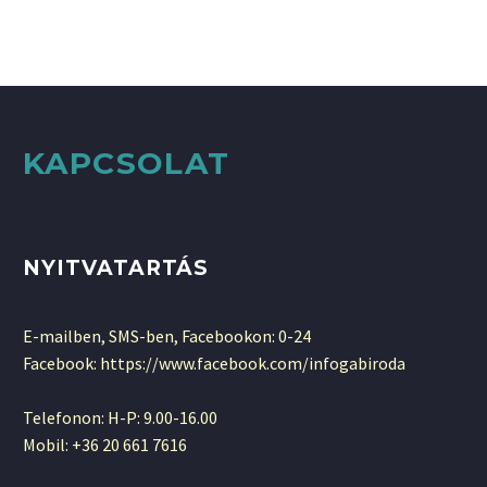
pagespeed insights &amp; co., it delivers
even better results with super cache
&amp; minification.

KAPCSOLAT
NYITVATARTÁS
E-mailben, SMS-ben, Facebookon: 0-24
Facebook: https://www.facebook.com/infogabiroda
Telefonon: H-P: 9.00-16.00
Mobil: +36 20 661 7616