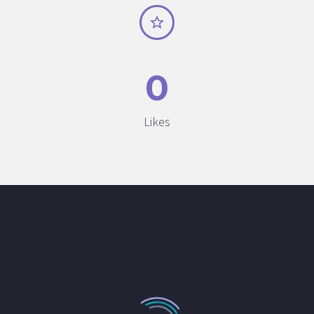


0
Likes