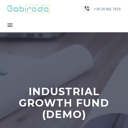


+36 20 661 7616
INDUSTRIAL
GROWTH FUND
(DEMO)