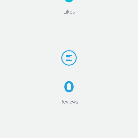
Likes


0
Reviews