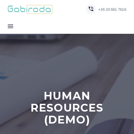


+36 20 661 7616
HUMAN
RESOURCES
(DEMO)