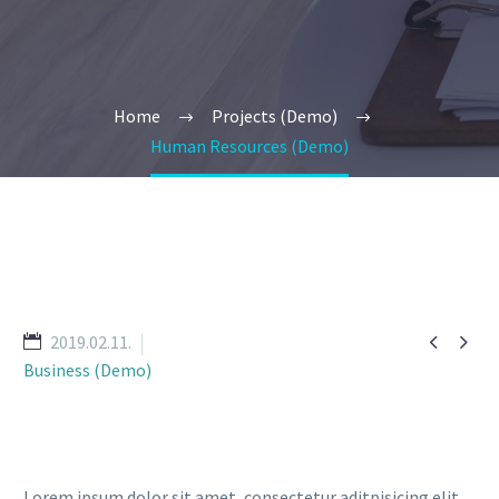
Home
Projects (Demo)
Human Resources (Demo)


2019.02.11.
Business (Demo)
Lorem ipsum dolor sit amet, consectetur aditpisicing elit,